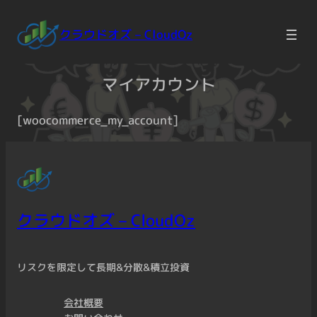
Skip
to
クラウドオズ – CloudOz
content
マイアカウント
[woocommerce_my_account]
クラウドオズ – CloudOz
リスクを限定して長期&分散&積立投資
会社概要