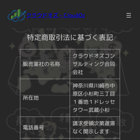
Skip
to
クラウドオズ – CloudOz
content
特定商取引法に基づく表記
クラウドオズコン
販売業社の名称
サルティング合同
会社
神奈川県川崎市中
原区小杉町三丁目
所在地
１番地１ドレッセ
タワー武蔵小杉
請求受領次第遅滞
電話番号
なく開示します