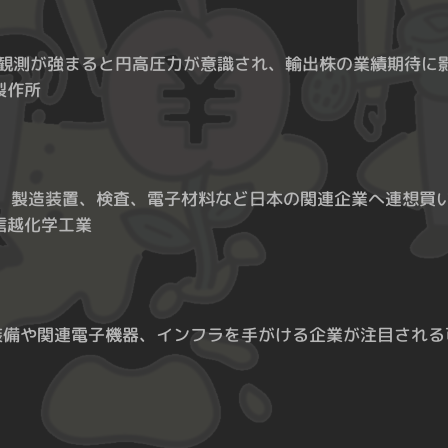
利下げ観測が強まると円高圧力が意識され、輸出株の業績期待
製作所
り、製造装置、検査、電子材料など日本の関連企業へ連想買
信越化学工業
防衛装備や関連電子機器、インフラを手がける企業が注目され