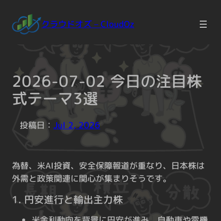
Skip
to
クラウドオズ – CloudOz
content
2026-07-02 今日の注目株
式テーマ3選
投稿日：
Jul 2, 2026
為替、米AI投資、安全保障報道が重なり、日本株は
外需と政策関連に関心が集まりそうです。
1. 円安進行と輸出主力株
米金利動向を背景に円安が進み、自動車や電機